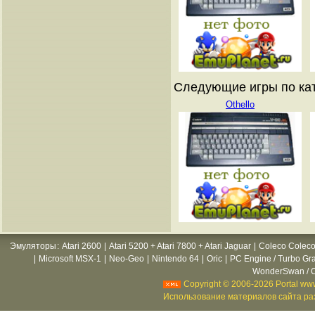
Следующие игры по кат
Othello
Эмуляторы
:
Atari 2600
|
Atari 5200 + Atari 7800 + Atari Jaguar
|
Coleco Coleco
|
Microsoft MSX-1
|
Neo-Geo
|
Nintendo 64
|
Oric
|
PC Engine / Turbo Gr
WonderSwan / C
Copyright © 2006-2026 Portal www
Использование материалов сайта раз