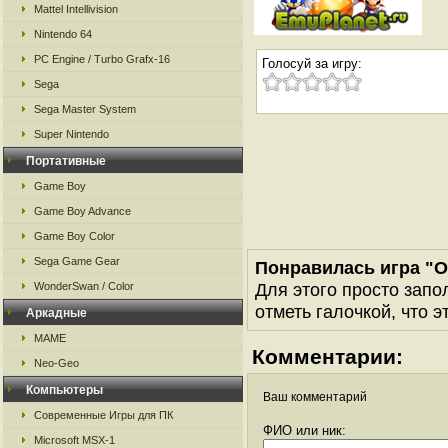
Mattel Intellivision
Nintendo 64
PC Engine / Turbo Grafx-16
Голосуй за игру:
Sega
Sega Master System
Super Nintendo
Портативные
Game Boy
Game Boy Advance
Game Boy Color
Sega Game Gear
Понравилась игра "Oi
Для этого просто запо
WonderSwan / Color
отметь галочкой, что э
Аркадные
MAME
Комментарии:
Neo-Geo
Компьютеры
Ваш комментарий
Современные Игры для ПК
ФИО или ник:
Microsoft MSX-1