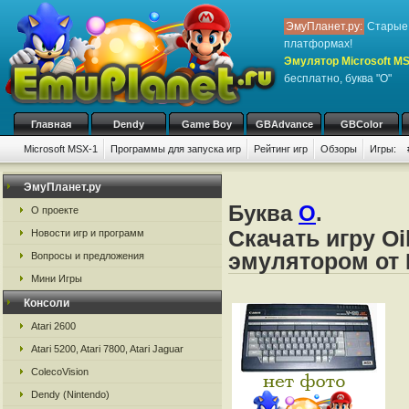
ЭмуПланет.ру:
Старые 
платформах!
Эмулятор Microsoft M
бесплатно, буква "O"
Главная
Dendy
Game Boy
GBAdvance
GBColor
Microsoft MSX-1
Программы для запуска игр
Рейтинг игр
Обзоры
Игры:
ЭмуПланет.ру
Буква
O
.
О проекте
Скачать игру Oi
Новости игр и программ
эмулятором от 
Вопросы и предложения
Мини Игры
Консоли
Atari 2600
Atari 5200, Atari 7800, Atari Jaguar
ColecoVision
Dendy (Nintendo)