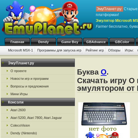
ЭмуПланет.ру:
Старые 
платформах!
Эмулятор Microsoft M
Farmer
бесплатно, буква
Главная
Dendy
Game Boy
GBAdvance
GBColor
Microsoft MSX-1
Программы для запуска игр
Рейтинг игр
Обзоры
Игры:
ЭмуПланет.ру
Буква
O
.
О проекте
Скачать игру O
Новости игр и программ
эмулятором от 
Вопросы и предложения
Мини Игры
Консоли
Atari 2600
Atari 5200, Atari 7800, Atari Jaguar
ColecoVision
Dendy (Nintendo)