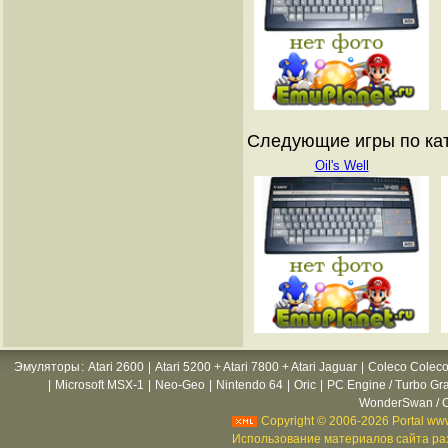
Следующие игры по кат
Oil's Well
Эмуляторы
:
Atari 2600
|
Atari 5200 + Atari 7800 + Atari Jaguar
|
Coleco Coleco
|
Microsoft MSX-1
|
Neo-Geo
|
Nintendo 64
|
Oric
|
PC Engine / Turbo Gr
WonderSwan / C
Copyright © 2006-2026 Portal www
Использование материалов сайта раз