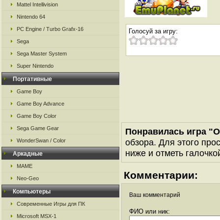
Mattel Intellivision
Nintendo 64
PC Engine / Turbo Grafx-16
Голосуй за игру:
Sega
Sega Master System
Super Nintendo
Портативные
Game Boy
Game Boy Advance
Game Boy Color
Sega Game Gear
Понравилась игра "O
обзора. Для этого про
WonderSwan / Color
ниже и отметь галочкой
Аркадные
MAME
Комментарии:
Neo-Geo
Компьютеры
Ваш комментарий
Современные Игры для ПК
ФИО или ник:
Microsoft MSX-1