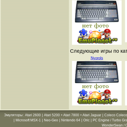
Следующие игры по кат
Nyorols
Эмуляторы
:
Atari 2600
|
Atari 5200 + Atari 7800 + Atari Jaguar
|
Coleco Coleco
|
Microsoft MSX-1
|
Neo-Geo
|
Nintendo 64
|
Oric
|
PC Engine / Turbo Gr
WonderSwan / C