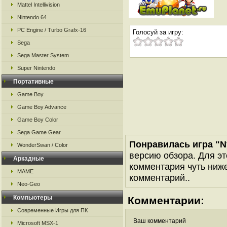
Mattel Intellivision
Nintendo 64
PC Engine / Turbo Grafx-16
Голосуй за игру:
Sega
Sega Master System
Super Nintendo
Портативные
Game Boy
Game Boy Advance
Game Boy Color
Sega Game Gear
Понравилась игра "N
WonderSwan / Color
версию обзора. Для эт
Аркадные
комментария чуть ниже 
MAME
комментарий..
Neo-Geo
Компьютеры
Комментарии:
Современные Игры для ПК
Ваш комментарий
Microsoft MSX-1