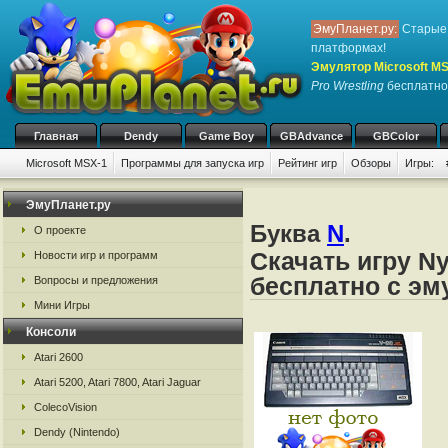
ЭмуПланет.ру:
Старые 
платформах!
Эмулятор Microsoft M
Pro Wrestling
бесплатно,
Главная
Dendy
Game Boy
GBAdvance
GBColor
Microsoft MSX-1
Программы для запуска игр
Рейтинг игр
Обзоры
Игры:
ЭмуПланет.ру
Буква
N
.
О проекте
Скачать игру Ny
Новости игр и программ
бесплатно с эм
Вопросы и предложения
Мини Игры
Консоли
Atari 2600
Atari 5200, Atari 7800, Atari Jaguar
ColecoVision
Dendy (Nintendo)