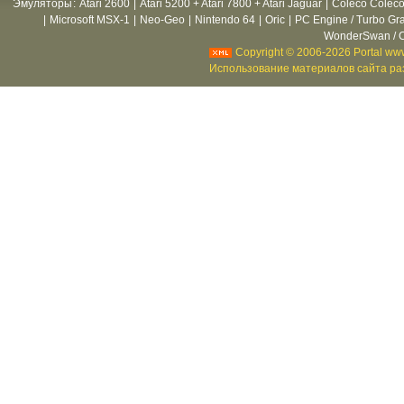
Эмуляторы
:
Atari 2600
|
Atari 5200 + Atari 7800 + Atari Jaguar
|
Coleco Coleco
|
Microsoft MSX-1
|
Neo-Geo
|
Nintendo 64
|
Oric
|
PC Engine / Turbo Gr
WonderSwan / C
Copyright © 2006-2026 Portal www
Использование материалов сайта раз