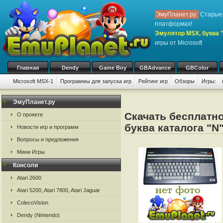
ЭмуПланет.ру:
Старые 
платформах!
Эмулятор MSX, буква 
игры от Microsoft
Главная
Dendy
Game Boy
GBAdvance
GBColor
Microsoft MSX-1
Программы для запуска игр
Рейтинг игр
Обзоры
Игры:
ЭмуПланет.ру
Скачать бесплатно
О проекте
буква каталога "N
Новости игр и программ
Вопросы и предложения
Мини Игры
Консоли
Atari 2600
Atari 5200, Atari 7800, Atari Jaguar
ColecoVision
Dendy (Nintendo)