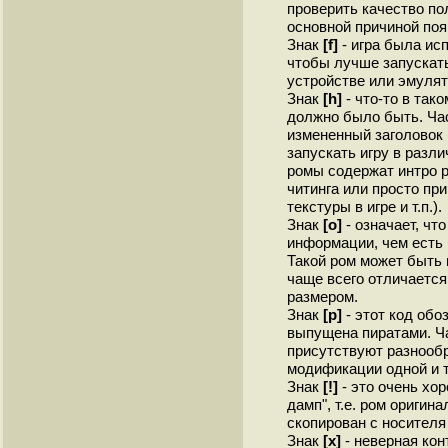
проверить качество по
основной причиной поя
Знак
[f]
- игра была ис
чтобы лучше запускат
устройстве или эмулят
Знак
[h]
- что-то в тако
должно было быть. Час
измененный заголовок
запускать игру в разли
ромы содержат интро р
читинга или просто пр
текстуры в игре и т.п.).
Знак
[o]
- означает, чт
информации, чем есть 
Такой ром может быть
чаще всего отличается
размером.
Знак
[p]
- этот код обо
выпущена пиратами. Ча
присутствуют разнооб
модификации одной и т
Знак
[!]
- это очень хо
дамп", т.е. ром оригин
скопирован с носителя
Знак
[x]
- неверная кон