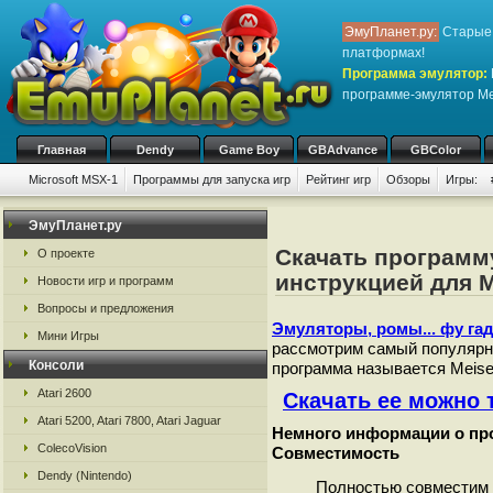
ЭмуПланет.ру:
Старые 
платформах!
Программа эмулятор:
программе-эмулятор Me
Главная
Dendy
Game Boy
GBAdvance
GBColor
Microsoft MSX-1
Программы для запуска игр
Рейтинг игр
Обзоры
Игры:
ЭмуПланет.ру
Скачать программу
О проекте
инструкцией для M
Новости игр и программ
Вопросы и предложения
Эмуляторы, ромы... фу гад
Мини Игры
рассмотрим самый популярн
Консоли
программа называется Meise
Atari 2600
Скачать ее можно ту
Atari 5200, Atari 7800, Atari Jaguar
Немного информации о про
ColecoVision
Совместимость
Dendy (Nintendo)
Полностью совместим 