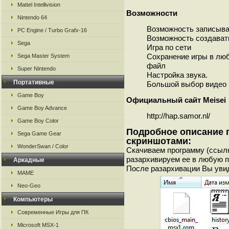
Mattel Intellivision
Возможности
Nintendo 64
Возможность записыва
PC Engine / Turbo Grafx-16
Возможность создават
Sega
Игра по сети
Сохранение игры в любо
Sega Master System
файл
Super Nintendo
Настройка звука.
Портативные
Большой выбор видео 
Game Boy
Официальный сайт Meisei
Game Boy Advance
http://hap.samor.nl/
Game Boy Color
Подробное описание 
Sega Game Gear
скриншотами:
WonderSwan / Color
Скачиваем программу (ссыл
разархивируем ее в любую па
Аркадные
После разархивации Вы уви
MAME
Neo-Geo
Компьютеры
Современные Игры для ПК
Microsoft MSX-1