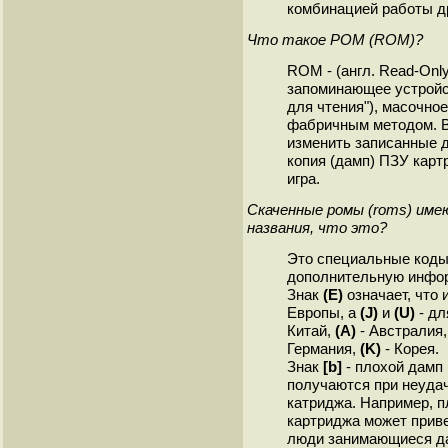
комбинацией работы др
Что такое РОМ (ROM)?
ROM - (англ. Read-Onl
запоминающее устройс
для чтения"), масочно
фабричным методом. В
изменить записанные 
копия (дамп) ПЗУ картр
игра.
Скаченные ромы (roms) име
названия, что это?
Это специальные коды
дополнительную инфор
Знак
(E)
означает, что
Европы, а
(J)
и
(U)
- дл
Китай,
(A)
- Австралия
Германия,
(K)
- Корея.
Знак
[b]
- плохой дамп 
получаются при неудач
катриджа. Например, п
картриджа может приве
люди занимающиеся да