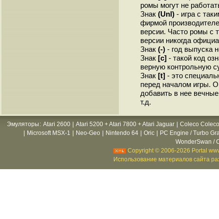
ромы могут не работат
Знак
(Unl)
- игра с так
фирмой производителе
версии. Часто ромы с 
версии никогда официа
Знак
(-)
- год выпуска н
Знак
[c]
- такой код оз
верную контрольную с
Знак
[t]
- это специаль
перед началом игры. О
добавить в нее вечные
т.д.
Эмуляторы
:
Atari 2600
|
Atari 5200 + Atari 7800 + Atari Jaguar
|
Coleco Coleco
|
Microsoft MSX-1
|
Neo-Geo
|
Nintendo 64
|
Oric
|
PC Engine / Turbo Gr
WonderSwan / C
Copyright © 2006-2026 Portal www
Использование материалов сайта раз