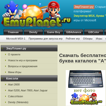
ЭмуПланет.ру:
Старые 
платформах!
Эмулятор MSX, буква 
игры от Microsoft
Главная
Dendy
Game Boy
GBAdvance
GBColor
Microsoft MSX-1
Программы для запуска игр
Рейтинг игр
Обзоры
Игры:
ЭмуПланет.ру
Скачать бесплатно
О проекте
буква каталога "A
Новости игр и программ
Вопросы и предложения
Мини Игры
Консоли
Atari 2600
Atari 5200, Atari 7800, Atari Jaguar
ColecoVision
Dendy (Nintendo)