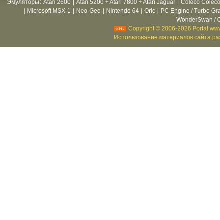
Эмуляторы
:
Atari 2600
|
Atari 5200 + Atari 7800 + Atari Jaguar
|
Coleco Coleco
|
Microsoft MSX-1
|
Neo-Geo
|
Nintendo 64
|
Oric
|
PC Engine / Turbo Gr
WonderSwan / C
Copyright © 2006-2026 Portal www
Использование материалов сайта раз