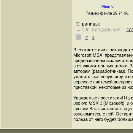
Alien 8
Размер файла 19.74 Кб.
Страницы:
← Ctrl предыдущая
сл
1
-
2
-
3
В соответствии с законодат
Microsoft MSX, представленн
предназначены исключитель
в ознакомительных целях. В
авторам (разработчикам). 
удалить скаченную игру и п
версию с системой воспроиз
приставкой, некоторые из ни
Уважаемые посетители! На 
игр от MSX 1
(Microsoft), и
просим Вас выставлять оценк
ознакомитесь с ней. Оставить
польза от него будет больша