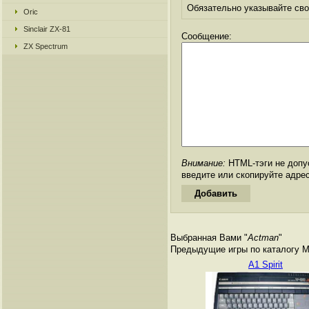
Обязательно указывайте свое
Oric
Sinclair ZX-81
Сообщение:
ZX Spectrum
Внимание:
HTML-тэги не допус
введите или скопируйте адре
Выбранная Вами "
Actman
"
Предыдущие игры по каталогу M
A1 Spirit