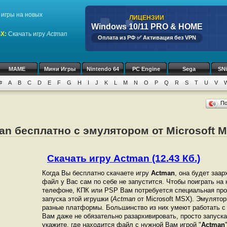
игры на новых
ЛИЦЕНЗИИ
Windows 10/11 PRO & HOME
SX
:
Скачать игру
Actman
Оплата из РФ ✅ Активация без VPN
MAME
Мини Игры
Nintendo 64
PC Engine
Sega
SN
#
A
B
C
D
E
F
G
H
I
J
K
L
M
N
O
P
Q
R
S
T
U
V
П
an бесплатно с эмулятором от Microsoft 
Скачать игру Actman (12.43 Кб.)
Когда Вы бесплатно скачаете игру
Actman
, она будет заар
файл у Вас сам по себе не запустится. Чтобы поиграть на
телефоне, КПК или PSP Вам потребуется специальная про
запуска этой игрушки (
Actman
от Microsoft MSX). Эмулято
разные платформы. Большинство из них умеют работать с 
Вам даже не обязательно разархивировать, просто запуска
укажите, где находится файл с нужной Вам игрой "
Actman