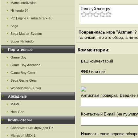
Mattel Intellivision
Голосуй за игру:
Nintendo 64
PC Engine / Turbo Grafx-16
Sega
Понравилась игра "Actman"?
Sega Master System
галочкой, что это обзор, а не 
Super Nintendo
Комментарии:
Портативные
Game Boy
Ваш комментарий
Game Boy Advance
ФИО или ник:
Game Boy Color
Sega Game Gear
WonderSwan / Color
Антиспам проверка: Введите т
Аркадные
MAME
Neo-Geo
Контактный E-mail (не публик
Компьютеры
Современные Игры для ПК
Написать свою версию обзора
Microsoft MSX-1