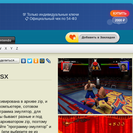
КУПИТЬ
💯 Только индивидуальные ключи
📋 Официальный чек по 54-ФЗ
2000 ₽
intendo
W
X
Y
Z
оделиться…
MSX
хивирована в архиве zip, и
 компьютере, сотовом
грамма эмулятор, для
ры бывают разные и под
архиватором zip, поэтому
йте "программу-эмулятор" и
" (или выберите ее из