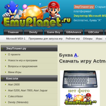
ЭмуПланет.ру:
Старые 
платформах!
Эмулятор Microsoft M
бесплатно, буква "A"
Главная
Dendy
Game Boy
GBAdvance
GBColor
Microsoft MSX-1
Программы для запуска игр
Рейтинг игр
Обзоры
Игры:
ЭмуПланет.ру
Буква
A
.
О проекте
Скачать игру Actm
Новости игр и программ
Вопросы и предложения
Мини Игры
Консоли
Atari 2600
Atari 5200, Atari 7800, Atari Jaguar
ColecoVision
Dendy (Nintendo)