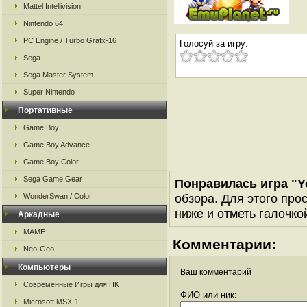
Mattel Intellivision
Nintendo 64
PC Engine / Turbo Grafx-16
Голосуй за игру:
Sega
Sega Master System
Super Nintendo
Портативные
Game Boy
Game Boy Advance
Game Boy Color
Sega Game Gear
Понравилась игра "Yo
обзора. Для этого про
WonderSwan / Color
ниже и отметь галочкой
Аркадные
MAME
Комментарии:
Neo-Geo
Компьютеры
Ваш комментарий
Современные Игры для ПК
ФИО или ник:
Microsoft MSX-1