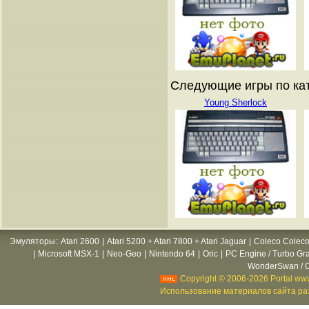
Следующие игры по кат
Young Sherlock
Эмуляторы
:
Atari 2600
|
Atari 5200 + Atari 7800 + Atari Jaguar
|
Coleco Coleco
|
Microsoft MSX-1
|
Neo-Geo
|
Nintendo 64
|
Oric
|
PC Engine / Turbo Gr
WonderSwan / C
Copyright © 2006-2026 Portal www
Использование материалов сайта раз