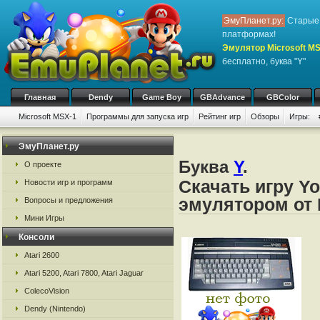
ЭмуПланет.ру:
Старые 
платформах!
Эмулятор Microsoft M
бесплатно, буква "Y"
Главная
Dendy
Game Boy
GBAdvance
GBColor
Microsoft MSX-1
Программы для запуска игр
Рейтинг игр
Обзоры
Игры:
ЭмуПланет.ру
Буква
Y
.
О проекте
Скачать игру Yo
Новости игр и программ
эмулятором от 
Вопросы и предложения
Мини Игры
Консоли
Atari 2600
Atari 5200, Atari 7800, Atari Jaguar
ColecoVision
Dendy (Nintendo)