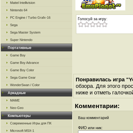
Mattel Intellivision
Nintendo 64
PC Engine / Turbo Grafx-16
Голосуй за игру:
Sega
Sega Master System
Super Nintendo
Портативные
Game Boy
Game Boy Advance
Game Boy Color
Sega Game Gear
Понравилась игра "Y
обзора. Для этого про
WonderSwan / Color
ниже и отметь галочкой
Аркадные
MAME
Комментарии:
Neo-Geo
Компьютеры
Ваш комментарий
Современные Игры для ПК
ФИО или ник:
Microsoft MSX-1