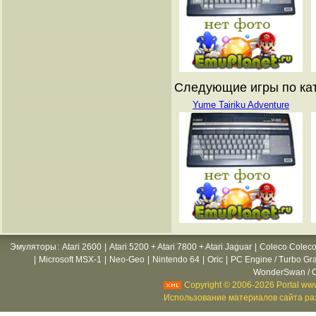
Следующие игры по кат
Yume Tairiku Adventure
Эмуляторы
:
Atari 2600
|
Atari 5200 + Atari 7800 + Atari Jaguar
|
Coleco Coleco
|
Microsoft MSX-1
|
Neo-Geo
|
Nintendo 64
|
Oric
|
PC Engine / Turbo Gr
WonderSwan / C
Copyright © 2006-2026 Portal www
Использование материалов сайта раз