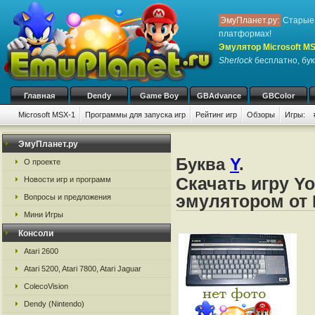
ЭмуПланет.ру:
Старые 
платформах!
Эмулятор Microsoft M
Sherlock
бесплатно, бук
Главная
Dendy
Game Boy
GBAdvance
GBColor
Microsoft MSX-1
Программы для запуска игр
Рейтинг игр
Обзоры
Игры:
ЭмуПланет.ру
Буква
Y
.
О проекте
Скачать игру Yo
Новости игр и программ
эмулятором от 
Вопросы и предложения
Мини Игры
Консоли
Atari 2600
Atari 5200, Atari 7800, Atari Jaguar
ColecoVision
Dendy (Nintendo)