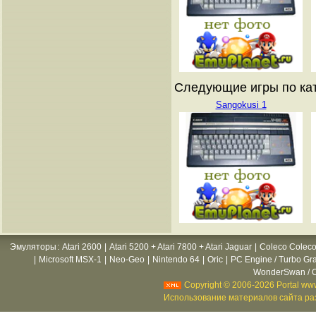
Следующие игры по кат
Sangokusi 1
Эмуляторы
:
Atari 2600
|
Atari 5200 + Atari 7800 + Atari Jaguar
|
Coleco Coleco
|
Microsoft MSX-1
|
Neo-Geo
|
Nintendo 64
|
Oric
|
PC Engine / Turbo Gr
WonderSwan / C
Copyright © 2006-2026 Portal www
Использование материалов сайта раз