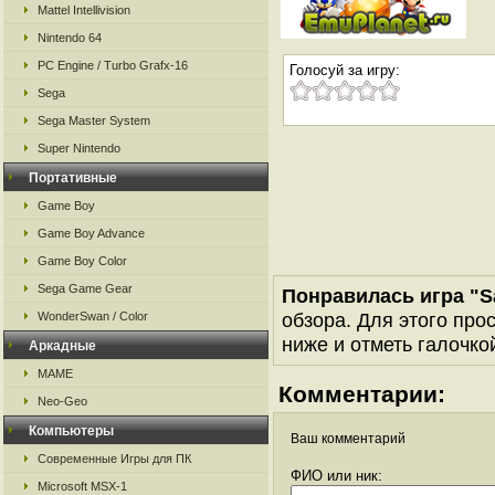
Mattel Intellivision
Nintendo 64
PC Engine / Turbo Grafx-16
Голосуй за игру:
Sega
Sega Master System
Super Nintendo
Портативные
Game Boy
Game Boy Advance
Game Boy Color
Sega Game Gear
Понравилась игра "S
обзора. Для этого про
WonderSwan / Color
ниже и отметь галочкой
Аркадные
MAME
Комментарии:
Neo-Geo
Компьютеры
Ваш комментарий
Современные Игры для ПК
ФИО или ник:
Microsoft MSX-1