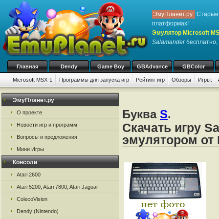
ЭмуПланет.ру:
Старые 
платформах!
Эмулятор Microsoft M
Salamander
бесплатно, 
Главная
Dendy
Game Boy
GBAdvance
GBColor
Microsoft MSX-1
Программы для запуска игр
Рейтинг игр
Обзоры
Игры:
ЭмуПланет.ру
Буква
S
.
О проекте
Скачать игру S
Новости игр и программ
эмулятором от 
Вопросы и предложения
Мини Игры
Консоли
Atari 2600
Atari 5200, Atari 7800, Atari Jaguar
ColecoVision
Dendy (Nintendo)