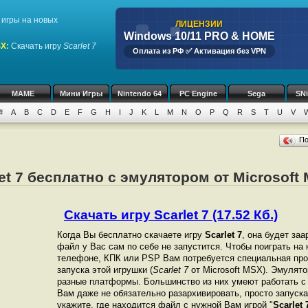
игры на новых
ЛИЦЕНЗИИ
Windows 10/11 PRO & HOME
SX
:
Скачать игру
Scarlet 7
Оплата из РФ ✅ Активация без VPN
MAME
Мини Игры
Nintendo 64
PC Engine
Sega
SN
#
A
B
C
D
E
F
G
H
I
J
K
L
M
N
O
P
Q
R
S
T
U
V
П
let 7 бесплатно с эмулятором от Microsoft
Скачать игру Scarlet 7 (17.52 Кб.)
Когда Вы бесплатно скачаете игру
Scarlet 7
, она будет заа
файл у Вас сам по себе не запустится. Чтобы поиграть на
телефоне, КПК или PSP Вам потребуется специальная про
запуска этой игрушки (
Scarlet 7
от Microsoft MSX). Эмулят
разные платформы. Большинство из них умеют работать с 
Вам даже не обязательно разархивировать, просто запуска
укажите, где находится файл с нужной Вам игрой "
Scarlet 