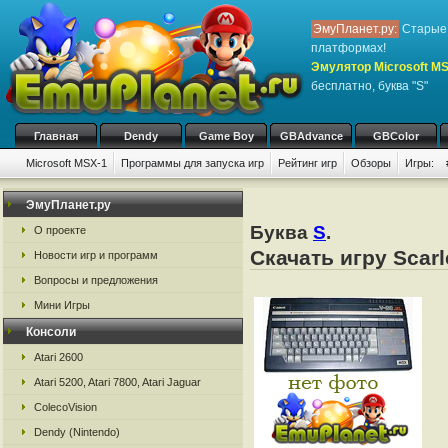
ЭмуПланет.ру:
Старые 
платформах!
Эмулятор Microsoft M
бесплатно, буква "S"
Главная
Dendy
Game Boy
GBAdvance
GBColor
Microsoft MSX-1
Программы для запуска игр
Рейтинг игр
Обзоры
Игры:
ЭмуПланет.ру
Буква
S
.
О проекте
Скачать игру Scar
Новости игр и программ
Вопросы и предложения
Мини Игры
Консоли
Atari 2600
Atari 5200, Atari 7800, Atari Jaguar
ColecoVision
Dendy (Nintendo)