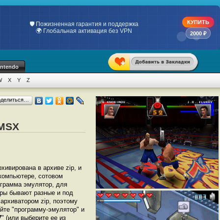
КУПИТЬ
💯 Только индивидуальные ключи
📋 Официальный чек по 54-ФЗ
2000 ₽
intendo
W
X
Y
Z
оделиться…
 MSX
рхивирована в архиве zip, и
 компьютере, сотовом
грамма эмулятор, для
оры бывают разные и под
архиватором zip, поэтому
йте "программу-эмулятор" и
7
" (или выберите ее из