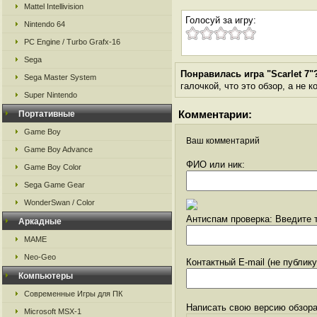
Mattel Intellivision
Голосуй за игру:
Nintendo 64
PC Engine / Turbo Grafx-16
Sega
Понравилась игра "Scarlet 7"
Sega Master System
галочкой, что это обзор, а не 
Super Nintendo
Комментарии:
Портативные
Game Boy
Ваш комментарий
Game Boy Advance
ФИО или ник:
Game Boy Color
Sega Game Gear
WonderSwan / Color
Антиспам проверка: Введите т
Аркадные
MAME
Neo-Geo
Контактный E-mail (не публик
Компьютеры
Современные Игры для ПК
Написать свою версию обзора
Microsoft MSX-1