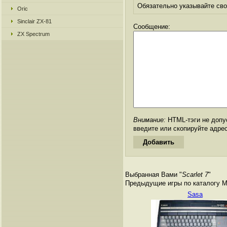
Обязательно указывайте свое
Oric
Sinclair ZX-81
Сообщение:
ZX Spectrum
Внимание:
HTML-тэги не допус
введите или скопируйте адре
Выбранная Вами "
Scarlet 7
"
Предыдущие игры по каталогу M
Sasa