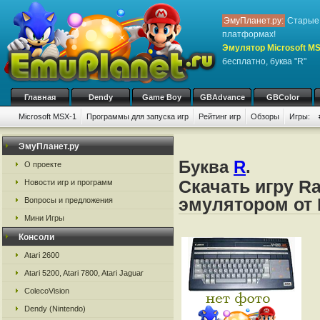
ЭмуПланет.ру:
Старые 
платформах!
Эмулятор Microsoft M
бесплатно, буква "R"
Главная
Dendy
Game Boy
GBAdvance
GBColor
Microsoft MSX-1
Программы для запуска игр
Рейтинг игр
Обзоры
Игры:
ЭмуПланет.ру
Буква
R
.
О проекте
Скачать игру Ra
Новости игр и программ
эмулятором от 
Вопросы и предложения
Мини Игры
Консоли
Atari 2600
Atari 5200, Atari 7800, Atari Jaguar
ColecoVision
Dendy (Nintendo)