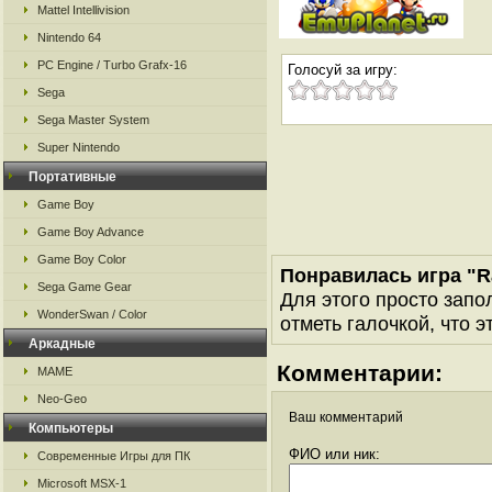
Mattel Intellivision
Nintendo 64
PC Engine / Turbo Grafx-16
Голосуй за игру:
Sega
Sega Master System
Super Nintendo
Портативные
Game Boy
Game Boy Advance
Game Boy Color
Понравилась игра "Ra
Sega Game Gear
Для этого просто запо
WonderSwan / Color
отметь галочкой, что э
Аркадные
Комментарии:
MAME
Neo-Geo
Ваш комментарий
Компьютеры
ФИО или ник:
Современные Игры для ПК
Microsoft MSX-1