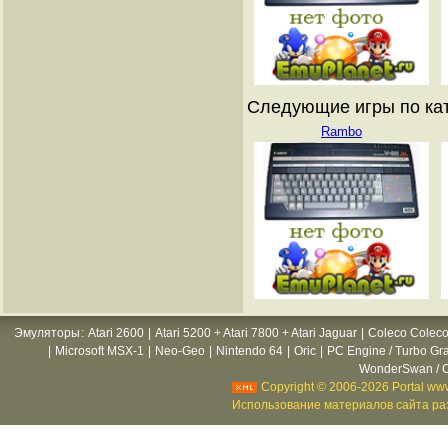
Следующие игры по кат
Rambo
Эмуляторы
:
Atari 2600
|
Atari 5200 + Atari 7800 + Atari Jaguar
|
Coleco Coleco
|
Microsoft MSX-1
|
Neo-Geo
|
Nintendo 64
|
Oric
|
PC Engine / Turbo Gr
WonderSwan / C
Copyright © 2006-2026 Portal www
Использование материалов сайта раз