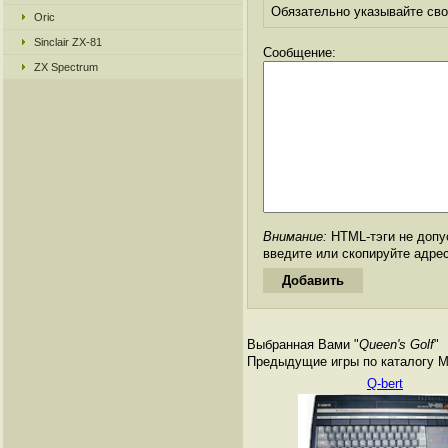
Обязательно указывайте свое
Oric
Sinclair ZX-81
Сообщение:
ZX Spectrum
Внимание:
HTML-тэги не допус
введите или скопируйте адре
Выбранная Вами "
Queen's Golf
"
Предыдущие игры по каталогу M
Q-bert