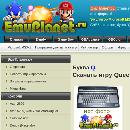
ЭмуПланет.ру:
Старые 
платформах!
Эмулятор Microsoft M
Golf
бесплатно, буква "Q
Главная
Dendy
Game Boy
GBAdvance
GBColor
Microsoft MSX-1
Программы для запуска игр
Рейтинг игр
Обзоры
Игры:
ЭмуПланет.ру
Буква
Q
.
О проекте
Скачать игру Quee
Новости игр и программ
Вопросы и предложения
Мини Игры
Консоли
Atari 2600
Atari 5200, Atari 7800, Atari Jaguar
ColecoVision
Dendy (Nintendo)