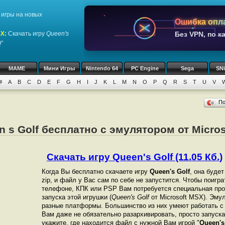
игры на новых
Ошибка опл
SX
:
Скачать игру
Queen's
Без VPN, по к
"
MAME
Мини Игры
Nintendo 64
PC Engine
Sega
SN
#
A
B
C
D
E
F
G
H
I
J
K
L
M
N
O
P
Q
R
S
T
U
V
П
n s Golf бесплатно с эмулятором от Micro
Скачать игру Queen's Golf (11.05 Кб.)
Когда Вы бесплатно скачаете игру
Queen's Golf
, она буде
zip, и файл у Вас сам по себе не запустится. Чтобы поигр
телефоне, КПК или PSP Вам потребуется специальная про
запуска этой игрушки (
Queen's Golf
от Microsoft MSX). Эму
разные платформы. Большинство из них умеют работать с 
Вам даже не обязательно разархивировать, просто запуска
укажите, где находится файл с нужной Вам игрой "
Queen's