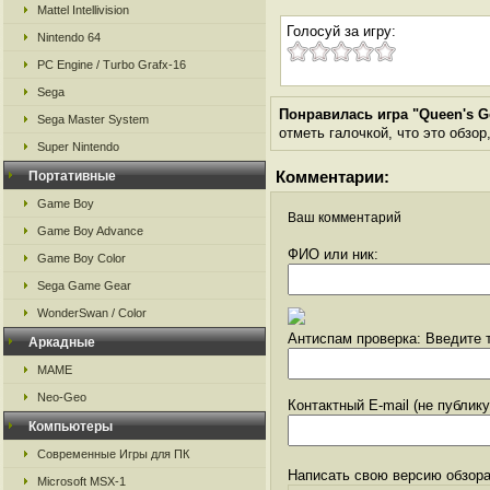
Mattel Intellivision
Голосуй за игру:
Nintendo 64
PC Engine / Turbo Grafx-16
Sega
Понравилась игра "Queen's G
Sega Master System
отметь галочкой, что это обзор
Super Nintendo
Комментарии:
Портативные
Game Boy
Ваш комментарий
Game Boy Advance
ФИО или ник:
Game Boy Color
Sega Game Gear
WonderSwan / Color
Антиспам проверка: Введите т
Аркадные
MAME
Neo-Geo
Контактный E-mail (не публик
Компьютеры
Современные Игры для ПК
Написать свою версию обзора
Microsoft MSX-1