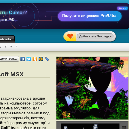
Cursor
аты Cursor?
Получите лицензию Pro/Ultra
арте РФ
intendo
W
X
Y
Z
оделиться…
soft MSX
т заархивирована в архиве
ать на компьютере, сотовом
грамма эмулятор, для
ляторы бывают разные и под
архиватором zip, поэтому
йте "программу-эмулятор" и
 Golf
" (или выберите ее из