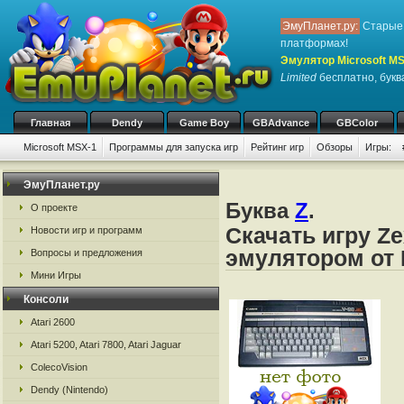
ЭмуПланет.ру:
Старые 
платформах!
Эмулятор Microsoft M
Limited
бесплатно, буква
Главная
Dendy
Game Boy
GBAdvance
GBColor
Microsoft MSX-1
Программы для запуска игр
Рейтинг игр
Обзоры
Игры:
ЭмуПланет.ру
Буква
Z
.
О проекте
Скачать игру Ze
Новости игр и программ
эмулятором от 
Вопросы и предложения
Мини Игры
Консоли
Atari 2600
Atari 5200, Atari 7800, Atari Jaguar
ColecoVision
Dendy (Nintendo)