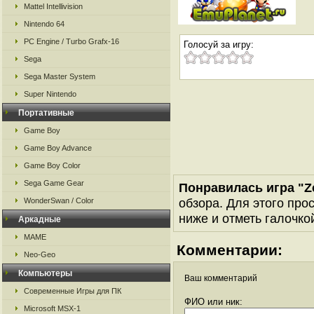
Mattel Intellivision
Nintendo 64
PC Engine / Turbo Grafx-16
Голосуй за игру:
Sega
Sega Master System
Super Nintendo
Портативные
Game Boy
Game Boy Advance
Game Boy Color
Sega Game Gear
Понравилась игра "Z
обзора. Для этого про
WonderSwan / Color
ниже и отметь галочкой
Аркадные
MAME
Комментарии:
Neo-Geo
Компьютеры
Ваш комментарий
Современные Игры для ПК
ФИО или ник:
Microsoft MSX-1