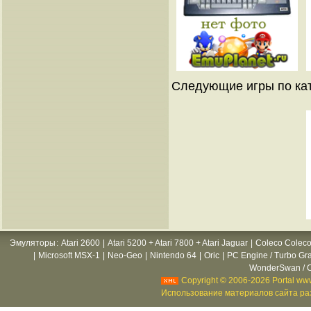
Следующие игры по кат
Эмуляторы
:
Atari 2600
|
Atari 5200 + Atari 7800 + Atari Jaguar
|
Coleco Coleco
|
Microsoft MSX-1
|
Neo-Geo
|
Nintendo 64
|
Oric
|
PC Engine / Turbo Gr
WonderSwan / C
Copyright © 2006-2026 Portal www
Использование материалов сайта раз