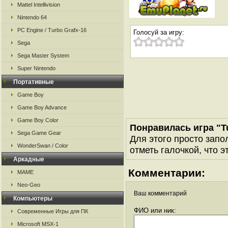
Mattel Intellivision
Nintendo 64
PC Engine / Turbo Grafx-16
Голосуй за игру:
Sega
Sega Master System
Super Nintendo
Портативные
Game Boy
Game Boy Advance
Game Boy Color
Понравилась игра "T
Sega Game Gear
Для этого просто запо
WonderSwan / Color
отметь галочкой, что э
Аркадные
Комментарии:
MAME
Neo-Geo
Ваш комментарий
Компьютеры
ФИО или ник:
Современные Игры для ПК
Microsoft MSX-1