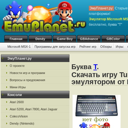
ЭмуПланет.ру:
Старые 
платформах!
Эмулятор Microsoft M
бесплатно, буква "T"
Главная
Dendy
Game Boy
GBAdvance
GBColor
Microsoft MSX-1
Программы для запуска игр
Рейтинг игр
Обзоры
Игры:
ЭмуПланет.ру
Буква
T
.
О проекте
Скачать игру Tu
Новости игр и программ
эмулятором от 
Вопросы и предложения
Мини Игры
Консоли
Atari 2600
Atari 5200, Atari 7800, Atari Jaguar
ColecoVision
Dendy (Nintendo)