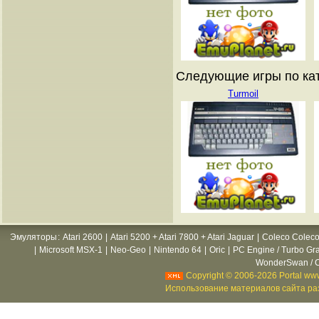
Следующие игры по кат
Turmoil
Эмуляторы
:
Atari 2600
|
Atari 5200 + Atari 7800 + Atari Jaguar
|
Coleco Coleco
|
Microsoft MSX-1
|
Neo-Geo
|
Nintendo 64
|
Oric
|
PC Engine / Turbo Gr
WonderSwan / C
Copyright © 2006-2026 Portal www
Использование материалов сайта раз