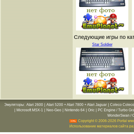
Следующие игры по кат
Star Soldier
Эмуляторы
:
Atari 2600
|
Atari 5200 + Atari 7800 + Atari Jaguar
|
Coleco Coleco
|
Microsoft MSX-1
|
Neo-Geo
|
Nintendo 64
|
Oric
|
PC Engine / Turbo Gr
WonderSwan / C
Copyright © 2006-2026 Portal www
Использование материалов сайта раз