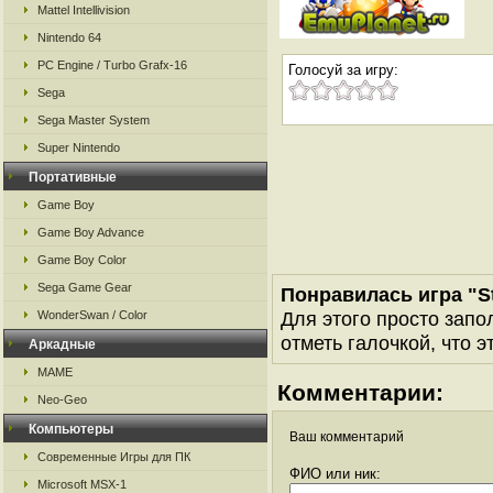
Mattel Intellivision
Nintendo 64
PC Engine / Turbo Grafx-16
Голосуй за игру:
Sega
Sega Master System
Super Nintendo
Портативные
Game Boy
Game Boy Advance
Game Boy Color
Sega Game Gear
Понравилась игра "St
Для этого просто запо
WonderSwan / Color
отметь галочкой, что э
Аркадные
MAME
Комментарии:
Neo-Geo
Компьютеры
Ваш комментарий
Современные Игры для ПК
ФИО или ник:
Microsoft MSX-1