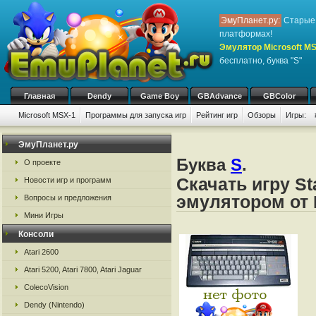
ЭмуПланет.ру:
Старые 
платформах!
Эмулятор Microsoft M
бесплатно, буква "S"
Главная
Dendy
Game Boy
GBAdvance
GBColor
Microsoft MSX-1
Программы для запуска игр
Рейтинг игр
Обзоры
Игры:
ЭмуПланет.ру
Буква
S
.
О проекте
Скачать игру St
Новости игр и программ
эмулятором от 
Вопросы и предложения
Мини Игры
Консоли
Atari 2600
Atari 5200, Atari 7800, Atari Jaguar
ColecoVision
Dendy (Nintendo)