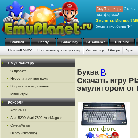
ЭмуПланет.ру:
Старые 
платформах!
Эмулятор Microsoft M
бесплатно, буква "P"
Главная
Dendy
Game Boy
GBAdvance
GBColor
Microsoft MSX-1
Программы для запуска игр
Рейтинг игр
Обзоры
Игры:
ЭмуПланет.ру
Буква
P
.
О проекте
Скачать игру Pl
Новости игр и программ
эмулятором от 
Вопросы и предложения
Мини Игры
Консоли
Atari 2600
Atari 5200, Atari 7800, Atari Jaguar
ColecoVision
Dendy (Nintendo)