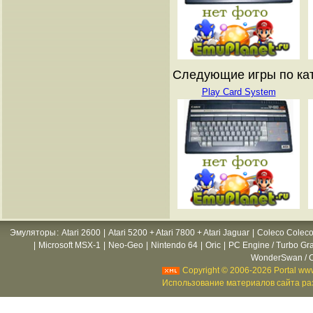
Следующие игры по кат
Play Card System
Эмуляторы
:
Atari 2600
|
Atari 5200 + Atari 7800 + Atari Jaguar
|
Coleco Coleco
|
Microsoft MSX-1
|
Neo-Geo
|
Nintendo 64
|
Oric
|
PC Engine / Turbo Gr
WonderSwan / C
Copyright © 2006-2026 Portal www
Использование материалов сайта раз