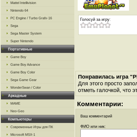
Mattel Intellivision
Nintendo 64
PC Engine / Turbo Grafx-16
Голосуй за игру:
Sega
Sega Master System
Super Nintendo
Портативные
Game Boy
Game Boy Advance
Game Boy Color
Понравилась игра "Pl
Sega Game Gear
Для этого просто запо
WonderSwan / Color
отметь галочкой, что э
Аркадные
Комментарии:
MAME
Neo-Geo
Ваш комментарий
Компьютеры
ФИО или ник:
Современные Игры для ПК
Microsoft MSX-1