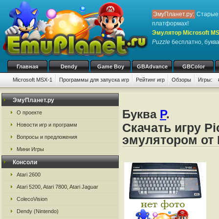
ЭмуПланет.ру:
Старые 
платформах!
Эмулятор Microsoft M
Puzzle
бесплатно, буква
Главная
Dendy
Game Boy
GBAdvance
GBColor
Microsoft MSX-1
Программы для запуска игр
Рейтинг игр
Обзоры
Игры:
ЭмуПланет.ру
Буква
P
.
О проекте
Скачать игру Pi
Новости игр и программ
эмулятором от 
Вопросы и предложения
Мини Игры
Консоли
Atari 2600
Atari 5200, Atari 7800, Atari Jaguar
ColecoVision
Dendy (Nintendo)