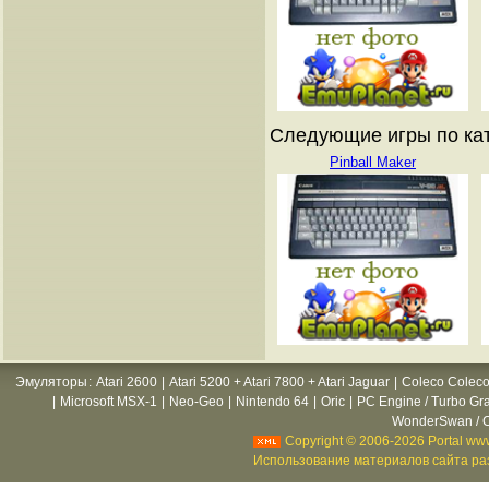
Следующие игры по кат
Pinball Maker
Эмуляторы
:
Atari 2600
|
Atari 5200 + Atari 7800 + Atari Jaguar
|
Coleco Coleco
|
Microsoft MSX-1
|
Neo-Geo
|
Nintendo 64
|
Oric
|
PC Engine / Turbo Gr
WonderSwan / C
Copyright © 2006-2026 Portal www
Использование материалов сайта раз