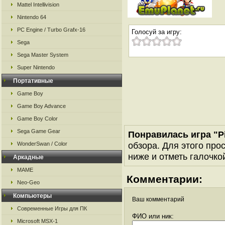
Mattel Intellivision
Nintendo 64
PC Engine / Turbo Grafx-16
Голосуй за игру:
Sega
Sega Master System
Super Nintendo
Портативные
Game Boy
Game Boy Advance
Game Boy Color
Sega Game Gear
Понравилась игра "Pi
обзора. Для этого про
WonderSwan / Color
ниже и отметь галочкой
Аркадные
MAME
Комментарии:
Neo-Geo
Компьютеры
Ваш комментарий
Современные Игры для ПК
ФИО или ник:
Microsoft MSX-1