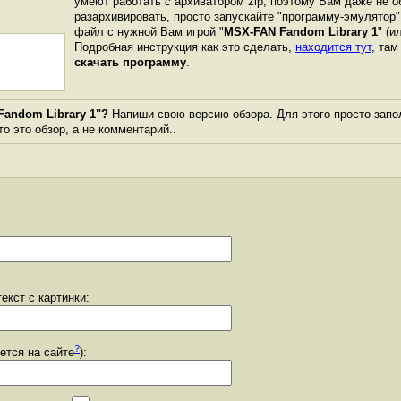
умеют работать с архиватором zip, поэтому Вам даже не о
разархивировать, просто запускайте "программу-эмулятор"
файл с нужной Вам игрой "
MSX-FAN Fandom Library 1
" (и
Подробная инструкция как это сделать,
находится тут
, та
скачать программу
.
andom Library 1"?
Напиши свою версию обзора. Для этого просто запо
то это обзор, а не комментарий..
екст с картинки:
?
уется на сайте
):