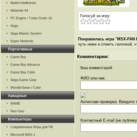
Mattel Intellivision
Nintendo 64
Голосуй за игру:
PC Engine / Turbo Grafx-16
Sega
Sega Master System
Понравилась игра "MSX-FAN F
Super Nintendo
чуть ниже и отметь галочкой, ч
Портативные
Комментарии:
Game Boy
Game Boy Advance
Ваш комментарий
Game Boy Color
ФИО или ник:
Sega Game Gear
WonderSwan / Color
Аркадные
Антиспам проверка: Введите т
MAME
Neo-Geo
Компьютеры
Контактный E-mail (не публик
Современные Игры для ПК
Microsoft MSX-1