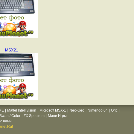
MSX21
ME
|
Mattel Intellivision
|
Microsoft MSX-1
|
Neo-Geo
|
Nintendo 64
|
Oric
|
wan / Color
|
ZX Spectrum
|
Мини Игры
с нами.
net.Ru!