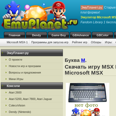
ЭмуПланет.ру:
Старые 
платформах!
Эмулятор Microsoft M
Fandom Library 1
беспла
Главная
Dendy
Game Boy
GBAdvance
GBColor
Microsoft MSX-1
Программы для запуска игр
Рейтинг игр
Обзоры
Игры:
ЭмуПланет.ру
Буква
M
.
О проекте
Скачать игру MSX 
Новости игр и программ
Microsoft MSX
Вопросы и предложения
Мини Игры
Консоли
Atari 2600
Atari 5200, Atari 7800, Atari Jaguar
ColecoVision
Dendy (Nintendo)