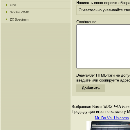
Написать свою версию обзора
Oric
Обязательно указывайте свое
Sinclair ZX-81
ZX Spectrum
Сообщение:
Внимание:
HTML-тэги не допус
введите или скопируйте адре
Выбранная Вами "
MSX-FAN Fando
Предыдущие игры по каталогу M
Mr. Do Vs. Unicorns