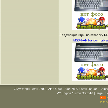
Следующие игры по каталогу Mi
MSX-FAN Fandom Librar
Эмуляторы
:
Atari 2600
|
Atari 5200 + Atari 7800 + Atari Jaguar
|
Colec
PC Engine / Turbo Grafx-16
|
Sega
|
S
Испол