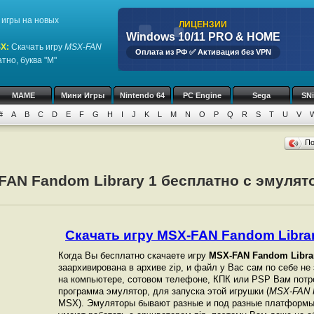
игры на новых
ЛИЦЕНЗИИ
Windows 10/11 PRO & HOME
SX
:
Скачать игру
MSX-FAN
Оплата из РФ ✅ Активация без VPN
тно, буква "M"
MAME
Мини Игры
Nintendo 64
PC Engine
Sega
SN
#
A
B
C
D
E
F
G
H
I
J
K
L
M
N
O
P
Q
R
S
T
U
V
П
FAN Fandom Library 1 бесплатно с эмулят
Скачать игру MSX-FAN Fandom Library
Когда Вы бесплатно скачаете игру
MSX-FAN Fandom Libra
заархивирована в архиве zip, и файл у Вас сам по себе не
на компьютере, сотовом телефоне, КПК или PSP Вам потр
программа эмулятор, для запуска этой игрушки (
MSX-FAN F
MSX). Эмуляторы бывают разные и под разные платформы