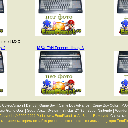
crosoft MSX:
y 2
MSX-FAN Fandom Library 3
o ColecoVision
|
Dendy
|
Game Boy
|
Game Boy Advance
|
Game Boy Color
|
MA
ega Game Gear
|
Sega Master System
|
Sinclair ZX-81
|
Super Nintendo
|
WonderS
Copyright © 2006-2026 Portal www.EmuPlanet.ru. All Rights Reserved.
Связаться 
ьзование материалов сайта разрешается только с согласия редакции EmuPla