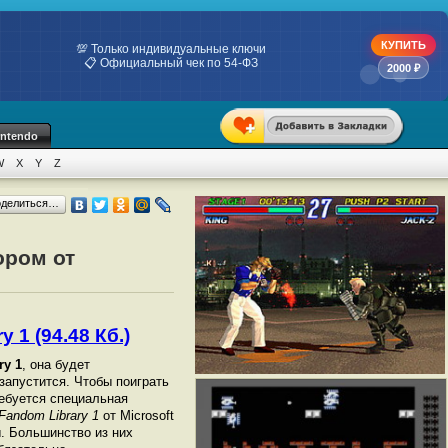
КУПИТЬ
💯 Только индивидуальные ключи
📋 Официальный чек по 54-ФЗ
2000 ₽
intendo
W
X
Y
Z
оделиться…
ором от
 1 (94.48 Кб.)
ry 1
, она будет
 запустится. Чтобы поиграть
ебуется специальная
andom Library 1
от Microsoft
. Большинство из них