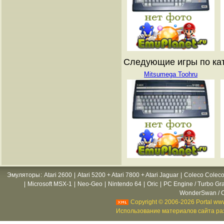
Следующие игры по кат
Mitsumega Toohru
Эмуляторы
:
Atari 2600
|
Atari 5200 + Atari 7800 + Atari Jaguar
|
Coleco Coleco
|
Microsoft MSX-1
|
Neo-Geo
|
Nintendo 64
|
Oric
|
PC Engine / Turbo Gr
WonderSwan / C
Copyright © 2006-2026 Portal www
Использование материалов сайта раз