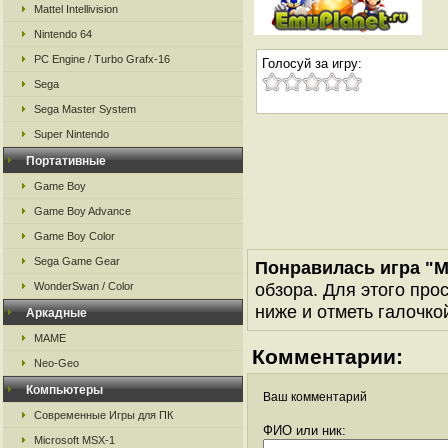
Mattel Intellivision
Nintendo 64
PC Engine / Turbo Grafx-16
Голосуй за игру:
Sega
Sega Master System
Super Nintendo
Портативные
Game Boy
Game Boy Advance
Game Boy Color
Sega Game Gear
Понравилась игра "Mi
обзора. Для этого про
WonderSwan / Color
ниже и отметь галочкой
Аркадные
MAME
Комментарии:
Neo-Geo
Компьютеры
Ваш комментарий
Современные Игры для ПК
ФИО или ник:
Microsoft MSX-1