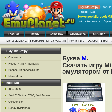
ЭмуПланет.ру:
Старые 
платформах!
Эмулятор Microsoft M
Future
бесплатно, буква
Главная
Dendy
Game Boy
GBAdvance
GBColor
Microsoft MSX-1
Программы для запуска игр
Рейтинг игр
Обзоры
Игры:
ЭмуПланет.ру
Буква
M
.
О проекте
Скачать игру Mi
Новости игр и программ
эмулятором от 
Вопросы и предложения
Мини Игры
Консоли
Atari 2600
Atari 5200, Atari 7800, Atari Jaguar
ColecoVision
Dendy (Nintendo)