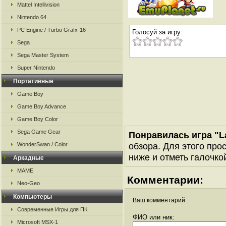
Mattel Intellivision
Nintendo 64
PC Engine / Turbo Grafx-16
Голосуй за игру:
Sega
Sega Master System
Super Nintendo
Портативные
Game Boy
Game Boy Advance
Game Boy Color
Sega Game Gear
Понравилась игра "La
обзора. Для этого про
WonderSwan / Color
ниже и отметь галочкой
Аркадные
MAME
Комментарии:
Neo-Geo
Компьютеры
Ваш комментарий
Современные Игры для ПК
ФИО или ник:
Microsoft MSX-1