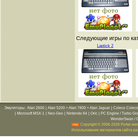
Следующие игры по кат
Laptick 2
Эмуляторы
:
Atari 2600
|
Atari 5200 + Atari 7800 + Atari Jaguar
|
Coleco Coleco
|
Microsoft MSX-1
|
Neo-Geo
|
Nintendo 64
|
Oric
|
PC Engine / Turbo Gr
WonderSwan / C
Copyright © 2006-2026 Portal www
Использование материалов сайта раз