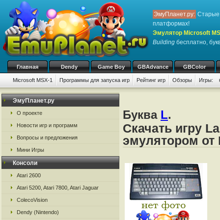
ЭмуПланет.ру:
Старые 
платформах!
Эмулятор Microsoft M
Building
бесплатно, букв
Главная
Dendy
Game Boy
GBAdvance
GBColor
Microsoft MSX-1
Программы для запуска игр
Рейтинг игр
Обзоры
Игры:
ЭмуПланет.ру
Буква
L
.
О проекте
Скачать игру La
Новости игр и программ
эмулятором от 
Вопросы и предложения
Мини Игры
Консоли
Atari 2600
Atari 5200, Atari 7800, Atari Jaguar
ColecoVision
Dendy (Nintendo)