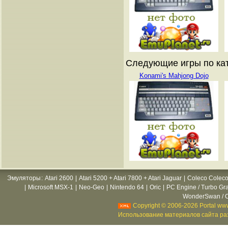
Следующие игры по кат
Konami's Mahjong Dojo
Эмуляторы
:
Atari 2600
|
Atari 5200 + Atari 7800 + Atari Jaguar
|
Coleco Coleco
|
Microsoft MSX-1
|
Neo-Geo
|
Nintendo 64
|
Oric
|
PC Engine / Turbo Gr
WonderSwan / C
Copyright © 2006-2026 Portal www
Использование материалов сайта раз