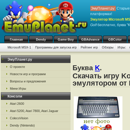
ЭмуПланет.ру:
Старые 
платформах!
Эмулятор Microsoft M
Golf
бесплатно, буква "K
Главная
Dendy
Game Boy
GBAdvance
GBColor
Microsoft MSX-1
Программы для запуска игр
Рейтинг игр
Обзоры
Игры:
ЭмуПланет.ру
Буква
K
.
О проекте
Скачать игру Ko
Новости игр и программ
эмулятором от 
Вопросы и предложения
Мини Игры
Консоли
Atari 2600
Atari 5200, Atari 7800, Atari Jaguar
ColecoVision
Dendy (Nintendo)