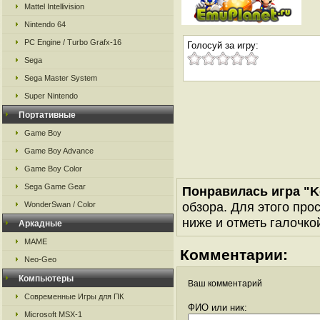
Mattel Intellivision
Nintendo 64
PC Engine / Turbo Grafx-16
Голосуй за игру:
Sega
Sega Master System
Super Nintendo
Портативные
Game Boy
Game Boy Advance
Game Boy Color
Sega Game Gear
Понравилась игра "K
обзора. Для этого про
WonderSwan / Color
ниже и отметь галочкой
Аркадные
MAME
Комментарии:
Neo-Geo
Компьютеры
Ваш комментарий
Современные Игры для ПК
ФИО или ник:
Microsoft MSX-1