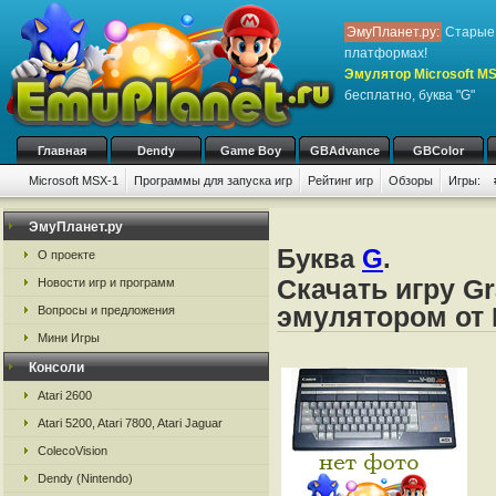
ЭмуПланет.ру:
Старые 
платформах!
Эмулятор Microsoft M
бесплатно, буква "G"
Главная
Dendy
Game Boy
GBAdvance
GBColor
Microsoft MSX-1
Программы для запуска игр
Рейтинг игр
Обзоры
Игры:
ЭмуПланет.ру
Буква
G
.
О проекте
Скачать игру Gr
Новости игр и программ
эмулятором от 
Вопросы и предложения
Мини Игры
Консоли
Atari 2600
Atari 5200, Atari 7800, Atari Jaguar
ColecoVision
Dendy (Nintendo)