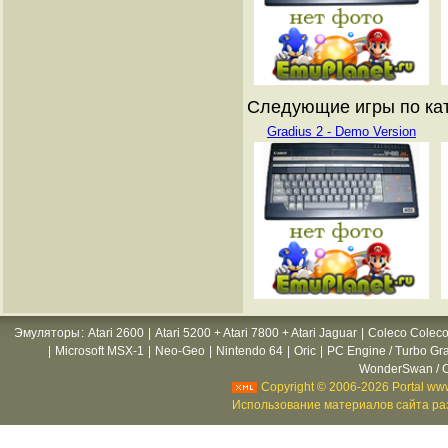
Следующие игры по кат
Gradius 2 - Demo Version
Эмуляторы
:
Atari 2600
|
Atari 5200 + Atari 7800 + Atari Jaguar
|
Coleco Coleco
|
Microsoft MSX-1
|
Neo-Geo
|
Nintendo 64
|
Oric
|
PC Engine / Turbo Gr
WonderSwan / C
Copyright © 2006-2026 Portal www
Использование материалов сайта раз