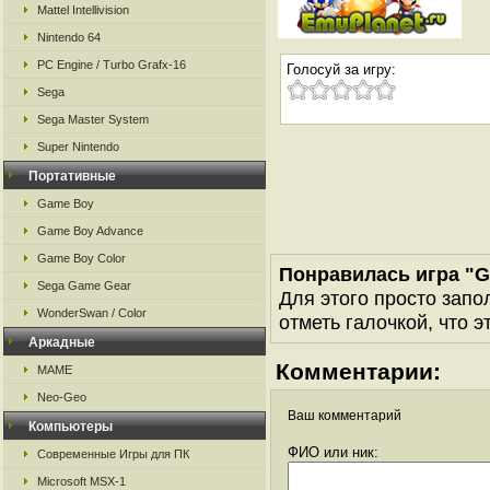
Mattel Intellivision
Nintendo 64
PC Engine / Turbo Grafx-16
Голосуй за игру:
Sega
Sega Master System
Super Nintendo
Портативные
Game Boy
Game Boy Advance
Game Boy Color
Понравилась игра "G
Sega Game Gear
Для этого просто запо
WonderSwan / Color
отметь галочкой, что э
Аркадные
Комментарии:
MAME
Neo-Geo
Ваш комментарий
Компьютеры
ФИО или ник:
Современные Игры для ПК
Microsoft MSX-1