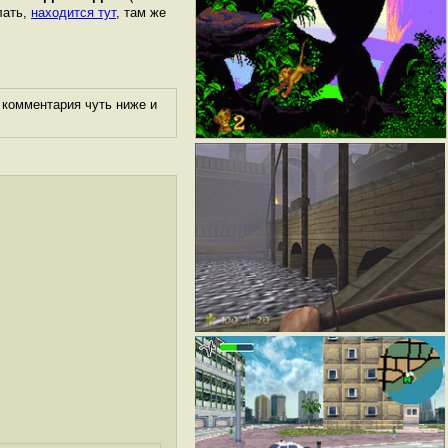
лать,
находится тут
, там же
 комментария чуть ниже и