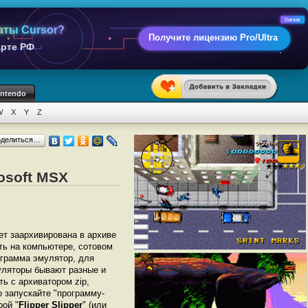
Cursor
аты Cursor?
Получите лицензию Pro/Ultra
арте РФ
intendo
W
X
Y
Z
оделиться…
rosoft MSX
дет заархивирована в архиве
ать на компьютере, сотовом
грамма эмулятор, для
уляторы бывают разные и
ь с архиватором zip,
 запускайте "программу-
рой "
Flipper Slipper
" (или