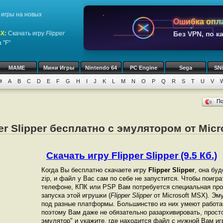
игры на новых
Ошибка опл
SX
:
Скачать игру
Flipper
Без VPN, по к
 "F"
MAME
Мини Игры
Nintendo 64
PC Engine
Sega
SN
#
A
B
C
D
E
F
G
H
I
J
K
L
M
N
O
P
Q
R
S
T
U
V
П
er Slipper бесплатно с эмулятором от Mic
Скачать игру Flipper Slipper (9.5 Кб.)
Когда Вы бесплатно скачаете игру
Flipper Slipper
, она бу
zip, и файл у Вас сам по себе не запустится. Чтобы поигр
телефоне, КПК или PSP Вам потребуется специальная про
запуска этой игрушки (
Flipper Slipper
от Microsoft MSX). Эм
под разные платформы. Большинство из них умеют работат
поэтому Вам даже не обязательно разархивировать, просто
эмулятор" и укажите, где находится файл с нужной Вам иг