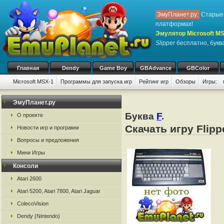
ЭмуПланет.ру:
Старые 
платформах!
Эмулятор Microsoft M
Slipper
бесплатно, буква
Главная
Dendy
Game Boy
GBAdvance
GBColor
Microsoft MSX-1
Программы для запуска игр
Рейтинг игр
Обзоры
Игры:
ЭмуПланет.ру
Буква
F
.
О проекте
Скачать игру Flipp
Новости игр и программ
Вопросы и предложения
Мини Игры
Консоли
Atari 2600
Atari 5200, Atari 7800, Atari Jaguar
ColecoVision
Dendy (Nintendo)