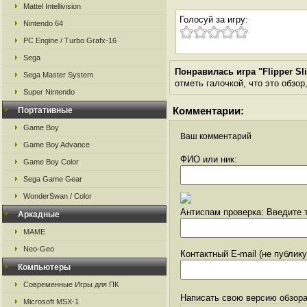
Mattel Intellivision
Голосуй за игру:
Nintendo 64
PC Engine / Turbo Grafx-16
Sega
Понравилась игра "Flipper Sl
Sega Master System
отметь галочкой, что это обзор
Super Nintendo
Комментарии:
Портативные
Game Boy
Ваш комментарий
Game Boy Advance
ФИО или ник:
Game Boy Color
Sega Game Gear
WonderSwan / Color
Антиспам проверка: Введите т
Аркадные
MAME
Neo-Geo
Контактный E-mail (не публик
Компьютеры
Современные Игры для ПК
Написать свою версию обзора
Microsoft MSX-1