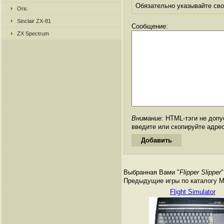
Обязательно указывайте свое
Oric
Sinclair ZX-81
Сообщение:
ZX Spectrum
Внимание:
HTML-тэги не допус
введите или скопируйте адре
Выбранная Вами "
Flipper Slipper
"
Предыдущие игры по каталогу M
Flight Simulator