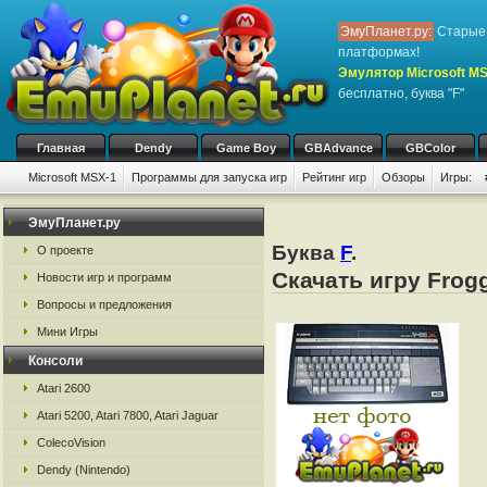
ЭмуПланет.ру:
Старые 
платформах!
Эмулятор Microsoft M
бесплатно, буква "F"
Главная
Dendy
Game Boy
GBAdvance
GBColor
Microsoft MSX-1
Программы для запуска игр
Рейтинг игр
Обзоры
Игры:
ЭмуПланет.ру
Буква
F
.
О проекте
Скачать игру Frog
Новости игр и программ
Вопросы и предложения
Мини Игры
Консоли
Atari 2600
Atari 5200, Atari 7800, Atari Jaguar
ColecoVision
Dendy (Nintendo)