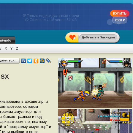
КУПИТЬ
💯 Только индивидуальные ключи
📋 Официальный чек по 54-ФЗ
2000 ₽
intendo
W
X
Y
Z
оделиться…
MSX
хивирована в архиве zip, и
 компьютере, сотовом
грамма эмулятор, для
ы бывают разные и под
архиватором zip, поэтому
йте "программу-эмулятор" и
" (или выберите ее из