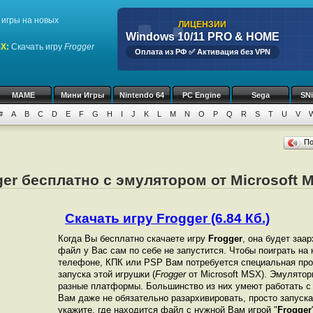
игры на новых
ЛИЦЕНЗИИ
Windows 10/11 PRO & HOME
SX
:
Скачать игру
Frogger
Оплата из РФ ✅ Активация без VPN
MAME
Мини Игры
Nintendo 64
PC Engine
Sega
SN
#
A
B
C
D
E
F
G
H
I
J
K
L
M
N
O
P
Q
R
S
T
U
V
П
ger бесплатно с эмулятором от Microsoft 
Скачать игру Frogger (6.84 Кб.)
Когда Вы бесплатно скачаете игру
Frogger
, она будет заар
файл у Вас сам по себе не запустится. Чтобы поиграть на
телефоне, КПК или PSP Вам потребуется специальная про
запуска этой игрушки (
Frogger
от Microsoft MSX). Эмулятор
разные платформы. Большинство из них умеют работать с 
Вам даже не обязательно разархивировать, просто запуска
укажите, где находится файл с нужной Вам игрой "
Frogger