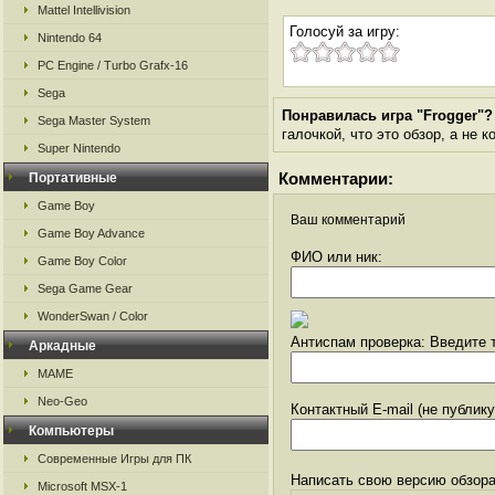
Mattel Intellivision
Голосуй за игру:
Nintendo 64
PC Engine / Turbo Grafx-16
Sega
Понравилась игра "Frogger"?
Sega Master System
галочкой, что это обзор, а не 
Super Nintendo
Комментарии:
Портативные
Game Boy
Ваш комментарий
Game Boy Advance
ФИО или ник:
Game Boy Color
Sega Game Gear
WonderSwan / Color
Антиспам проверка: Введите т
Аркадные
MAME
Neo-Geo
Контактный E-mail (не публик
Компьютеры
Современные Игры для ПК
Написать свою версию обзора
Microsoft MSX-1