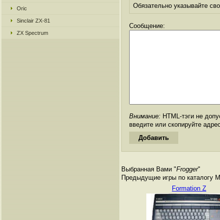
Обязательно указывайте свое
Oric
Sinclair ZX-81
Сообщение:
ZX Spectrum
Внимание:
HTML-тэги не допус
введите или скопируйте адре
Выбранная Вами "
Frogger
"
Предыдущие игры по каталогу M
Formation Z