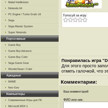
Mattel Intellivision
Nintendo 64
PC Engine / Turbo Grafx-16
Голосуй за игру:
Sega
Sega Master System
Super Nintendo
Портативные
Game Boy
Game Boy Advance
Game Boy Color
Понравилась игра "D
Sega Game Gear
Для этого просто запо
WonderSwan / Color
отметь галочкой, что э
Аркадные
Комментарии:
MAME
Neo-Geo
Ваш комментарий
Компьютеры
ФИО или ник:
Современные Игры для ПК
Microsoft MSX-1