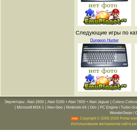
Следующие игры по кат
Dungeon Hunter
Эмуляторы
:
Atari 2600
|
Atari 5200 + Atari 7800 + Atari Jaguar
|
Coleco Coleco
|
Microsoft MSX-1
|
Neo-Geo
|
Nintendo 64
|
Oric
|
PC Engine / Turbo Gr
WonderSwan / C
Copyright © 2006-2026 Portal www
Использование материалов сайта раз