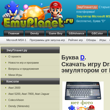
ЭмуПланет.ру:
Старые 
платформах!
Эмулятор Microsoft M
бесплатно, буква "D"
Главная
Dendy
Game Boy
GBAdvance
GBColor
Microsoft MSX-1
Программы для запуска игр
Рейтинг игр
Обзоры
Игры:
ЭмуПланет.ру
Буква
D
.
О проекте
Скачать игру Dr
Новости игр и программ
эмулятором от 
Вопросы и предложения
Мини Игры
Консоли
Atari 2600
Atari 5200, Atari 7800, Atari Jaguar
ColecoVision
Dendy (Nintendo)