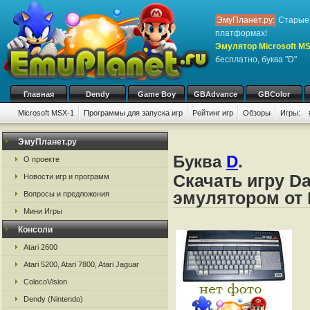
ЭмуПланет.ру:
Старые 
платформах!
Эмулятор Microsoft M
бесплатно, буква "D"
Главная
Dendy
Game Boy
GBAdvance
GBColor
Microsoft MSX-1
Программы для запуска игр
Рейтинг игр
Обзоры
Игры:
ЭмуПланет.ру
Буква
D
.
О проекте
Скачать игру D
Новости игр и программ
эмулятором от 
Вопросы и предложения
Мини Игры
Консоли
Atari 2600
Atari 5200, Atari 7800, Atari Jaguar
ColecoVision
Dendy (Nintendo)