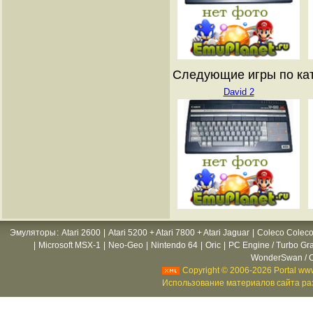
Следующие игры по кат
David 2
Эмуляторы
:
Atari 2600
|
Atari 5200 + Atari 7800 + Atari Jaguar
|
Coleco Coleco
|
Microsoft MSX-1
|
Neo-Geo
|
Nintendo 64
|
Oric
|
PC Engine / Turbo Gr
WonderSwan / C
Copyright © 2006-2026 Portal www
Использование материалов сайта раз