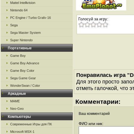
Mattel Intellivision
Nintendo 64
PC Engine / Turbo Grafx-16
Голосуй за игру:
Sega
Sega Master System
Super Nintendo
Портативные
Game Boy
Game Boy Advance
Game Boy Color
Понравилась игра "D
Sega Game Gear
Для этого просто запо
WonderSwan / Color
отметь галочкой, что э
Аркадные
Комментарии:
MAME
Neo-Geo
Ваш комментарий
Компьютеры
ФИО или ник:
Современные Игры для ПК
Microsoft MSX-1