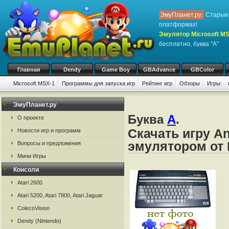
ЭмуПланет.ру:
Старые 
платформах!
Эмулятор Microsoft M
бесплатно, буква "A"
Главная
Dendy
Game Boy
GBAdvance
GBColor
Microsoft MSX-1
Программы для запуска игр
Рейтинг игр
Обзоры
Игры:
ЭмуПланет.ру
Буква
A
.
О проекте
Скачать игру A
Новости игр и программ
эмулятором от 
Вопросы и предложения
Мини Игры
Консоли
Atari 2600
Atari 5200, Atari 7800, Atari Jaguar
ColecoVision
Dendy (Nintendo)