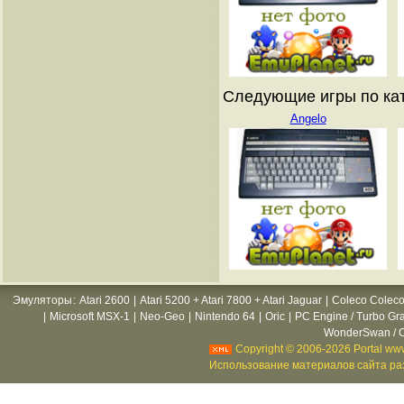
Следующие игры по кат
Angelo
Эмуляторы
:
Atari 2600
|
Atari 5200 + Atari 7800 + Atari Jaguar
|
Coleco Coleco
|
Microsoft MSX-1
|
Neo-Geo
|
Nintendo 64
|
Oric
|
PC Engine / Turbo Gr
WonderSwan / C
Copyright © 2006-2026 Portal www
Использование материалов сайта раз